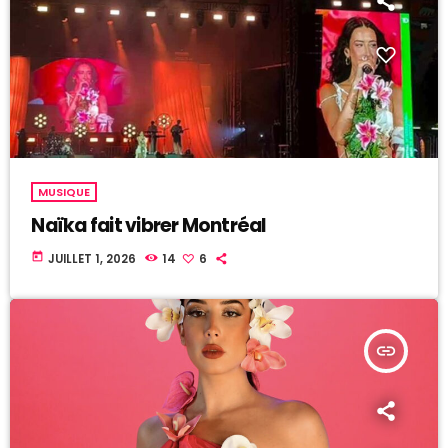
MUSIQUE
Naïka fait vibrer Montréal
today
JUILLET 1, 2026
14
6
insert_link