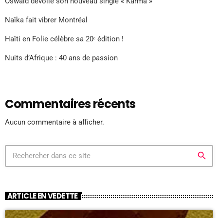
Oswald dévoile son nouveau single « Karma »
Naïka fait vibrer Montréal
Haïti en Folie célèbre sa 20ᵉ édition !
Nuits d’Afrique : 40 ans de passion
Commentaires récents
Aucun commentaire à afficher.
search
ARTICLE EN VEDETTE