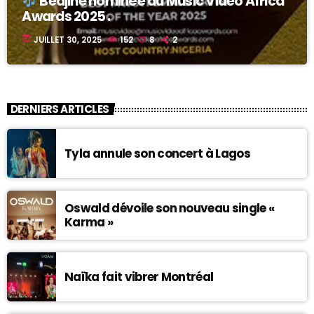
Bedjine nominée au Music Video Africa
Awards 2025 .
today
JUILLET 30, 2025
152
8
2
DERNIERS ARTICLES
Tyla annule son concert à Lagos
Oswald dévoile son nouveau single «
Karma »
Naïka fait vibrer Montréal