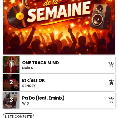
ONE TRACK MIND
1
add_shopping_cart
NAÏKA
Et c'est OK
2
add_shopping_cart
SENSEY'
Pa Do (feat. Eminix)
3
add_shopping_cart
WID
LISTE COMPLÈTE