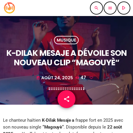
play_arrow
search
menu
MUSIQUE
K-DILAK MESAJE A DÉVOILE SON
NOUVEAU CLIP “MAGOUYÈ“
AOÛT 24, 2025
47
today
share
email
Le chanteur haïtien
K-Dilak Mesaje a
frappe fort en 2025 avec
son nouveau single
“Magouyè“
. Disponible depuis le
22 août