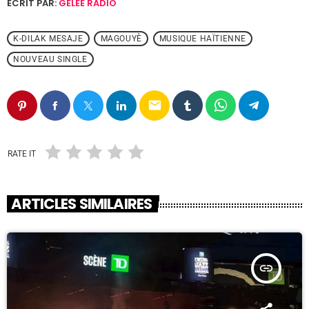
ÉCRIT PAR:
GELEE RADIO
K-DILAK MESAJE
MAGOUYÈ
MUSIQUE HAÏTIENNE
NOUVEAU SINGLE
email
RATE IT
ARTICLES SIMILAIRES
insert_link