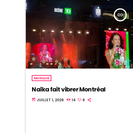
insert_link
MUSIQUE
Naïka fait vibrer Montréal
JUILLET 1, 2026
14
6
today