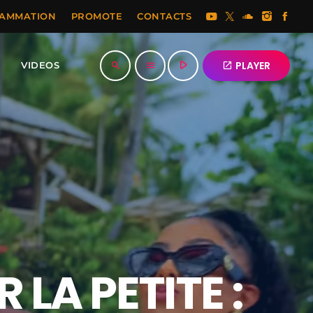
AMMATION
PROMOTE
CONTACTS
play_arrow
PLAYER
S
VIDEOS
open_in_new
search
menu
LA PETITE :