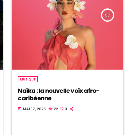
insert_link
MUSIQUE
Naïka : la nouvelle voix afro-
caribéenne
MAI 17, 2026
22
3
today