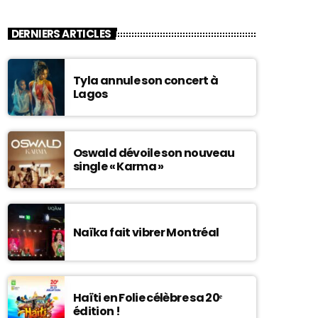
DERNIERS ARTICLES
Tyla annule son concert à
Lagos
Oswald dévoile son nouveau
single « Karma »
Naïka fait vibrer Montréal
Haïti en Folie célèbre sa 20ᵉ
édition !