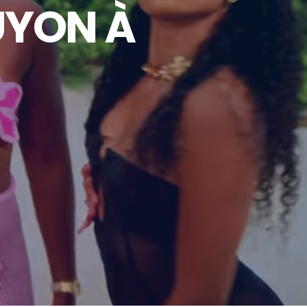
UYON À