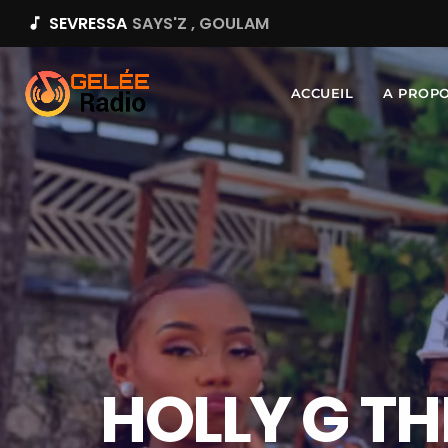
SEVRESSA
SAYS'Z , GOULAM
music_note
ACCUEIL
A PROP
HOLLY G TH