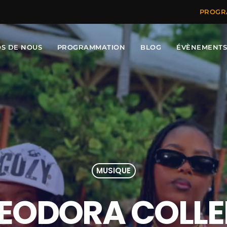
PROGR
OS DE NOUS
PROGRAMMATION
BLOG
ÉVÈNEMENT
MUSIQUE
EODORA COLLER 