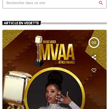
search
ARTICLE EN VEDETTE
insert_link