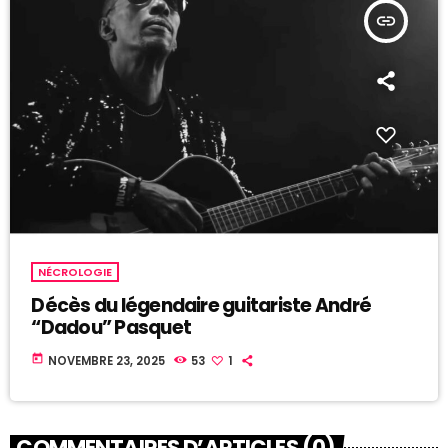
insert_link
NÉCROLOGIE
Décès du légendaire guitariste André
“Dadou” Pasquet
today
NOVEMBRE 23, 2025
53
1
COMMENTAIRES D’ARTICLES (0)