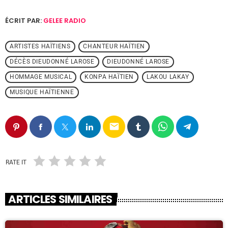
ÉCRIT PAR:
GELEE RADIO
ARTISTES HAÏTIENS
CHANTEUR HAÏTIEN
DÉCÈS DIEUDONNÉ LAROSE
DIEUDONNÉ LAROSE
HOMMAGE MUSICAL
KONPA HAÏTIEN
LAKOU LAKAY
MUSIQUE HAÏTIENNE
email
RATE IT
ARTICLES SIMILAIRES