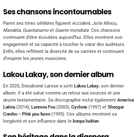
Ses chansons incontournables
Parmi ses titres célèbres figurent
Accident
,
Jolie Minou
,
Mandela
,
Guantanamo
et
Guerre mondiale
. Ces chansons
continuent d’être écoutées aujourd’hui. Elles montrent son
engagement et sa capacité à toucher le cœur des auditeurs.
Enfin, elles reflètent la diversité de sa carrière et continuent
d’inspirer les jeunes musiciens.
Lakou Lakay, son dernier album
En 2025, Dieudonné Larose a sorti
Lakou Lakay
, son dernier
album. Il a été salué comme un retour aux sources et une
œuvre testamentaire. Sa discographie inclut également
America
Latina
(2014),
Lanmou Fou
(2003),
Cyclone
(1997) et
Shoogar
Combo – Pitié pou fanm
(1995). Ces albums montrent sa
longévité et son influence dans le
konpa haïtien
.
Son héritage dans la diaspora