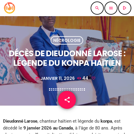
play_arrow
search
menu
NÉCROLOGIE
DÉCÈS DE DIEUDONNÉ LAROSE :
LÉGENDE DU KONPA HAÏTIEN
JANVIER 11, 2026
44
today
share
email
Dieudonné Larose
, chanteur haïtien et légende du
konpa
, est
décédé le
9 janvier 2026 au Canada
, à l’âge de 80 ans. Après