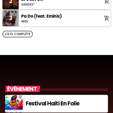
2
add_shopping_cart
SENSEY'
Pa Do (feat. Eminix)
3
add_shopping_cart
WID
LISTE COMPLÈTE
ÉVÈNEMENT
Festival Haiti En Folie