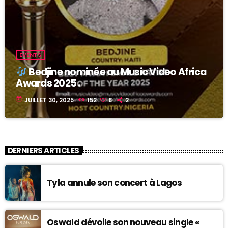
EVENTS
Bedjine nominée au Music Video Africa
Awards 2025 .
today
JUILLET 30, 2025
152
8
2
DERNIERS ARTICLES
Tyla annule son concert à Lagos
Oswald dévoile son nouveau single «