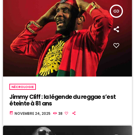
insert_link
NÉCROLOGIE
Jimmy Cliff : la légende du reggae s’est
éteinte à 81 ans
today
NOVEMBRE 24, 2025
38