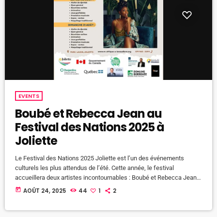
EVENTS
Boubé et Rebecca Jean au
Festival des Nations 2025 à
Joliette
Le Festival des Nations 2025 Joliette est l’un des événements
culturels les plus attendus de l’été. Cette année, le festival
accueillera deux artistes incontournables : Boubé et Rebecca Jean.
Les festivaliers pourront profiter de ces concerts les 30 et 31 août
today
AOÛT 24, 2025
44
1
2
2025 au parc Lajoie, dans une ambiance multiculturelle et festive.
L’entrée est gratuite et ouverte à tous. Un festival multiculturel et
familial Le Festival des Nations 2025 Joliette célèbre […]