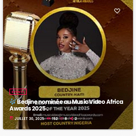
EVENTS
Bedjine nominée au Music Video Africa
Awards 2025 .
today
JUILLET 30, 2025
152
8
2