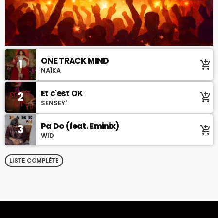
ONE TRACK MIND
1
add_shopping_cart
NAÏKA
Et c'est OK
2
add_shopping_cart
SENSEY'
Pa Do (feat. Eminix)
3
add_shopping_cart
WID
LISTE COMPLÈTE