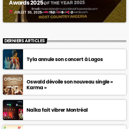
Awards 2025 .
today
JUILLET 30, 2025
152
8
2
DERNIERS ARTICLES
Tyla annule son concert à Lagos
Oswald dévoile son nouveau single «
Karma »
Naïka fait vibrer Montréal