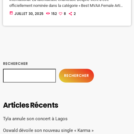
officiellement nominée dans la catégorie « Best MVAA Female Artist
of the Year 2025 » aux Music Video Africa Awards (MVAA), un
today
JUILLET 30, 2025
152
8
2
événement prestigieux qui célèbre l’excellence visuelle et musicale
à travers l’Afrique et sa diaspora. Créés par Daniel Blessington, les
Music Video Africa Awards sont devenus une référence
incontournable dans le monde […]
RECHERCHER
RECHERCHER
Articles Récents
Tyla annule son concert à Lagos
Oswald dévoile son nouveau single « Karma »