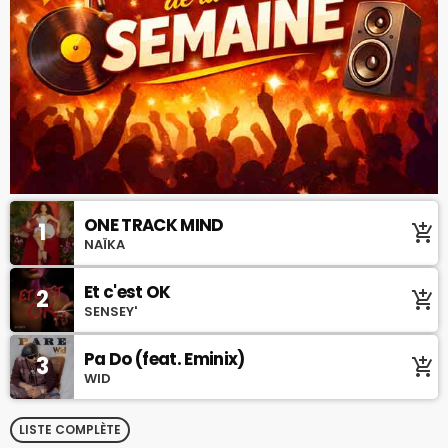
ONE TRACK MIND
1
add_shopping_cart
NAÏKA
Et c'est OK
2
add_shopping_cart
SENSEY'
Pa Do (feat. Eminix)
3
add_shopping_cart
WID
LISTE COMPLÈTE