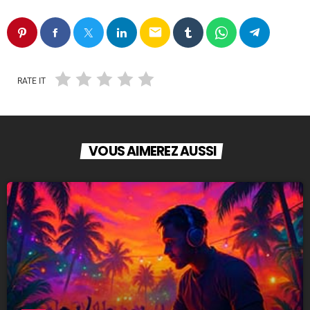
email
RATE IT
VOUS AIMEREZ AUSSI