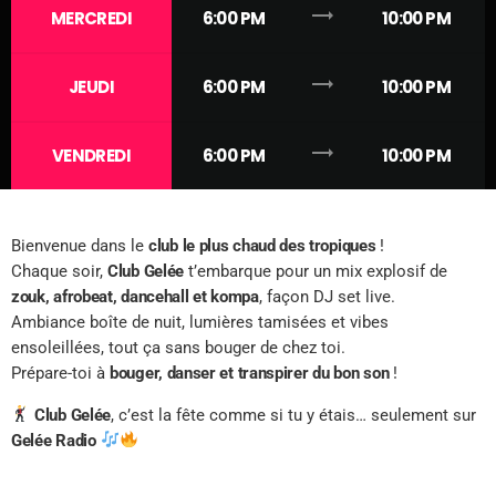
trending_flat
MERCREDI
6:00 PM
10:00 PM
trending_flat
JEUDI
6:00 PM
10:00 PM
trending_flat
VENDREDI
6:00 PM
10:00 PM
Bienvenue dans le
club le plus chaud des tropiques
!
Chaque soir,
Club Gelée
t’embarque pour un mix explosif de
zouk, afrobeat, dancehall et kompa
, façon DJ set live.
Ambiance boîte de nuit, lumières tamisées et vibes
ensoleillées, tout ça sans bouger de chez toi.
Prépare-toi à
bouger, danser et transpirer du bon son
!
Club Gelée
, c’est la fête comme si tu y étais… seulement sur
Gelée Radio