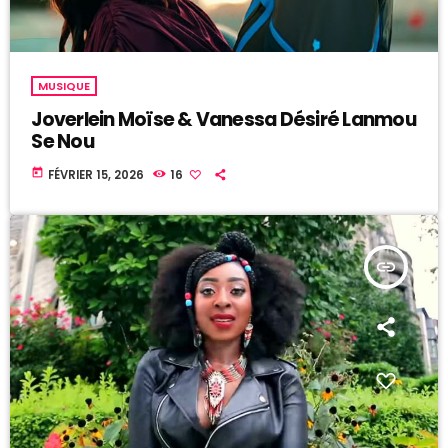
MUSIQUE
Joverlein Moïse & Vanessa Désiré Lanmou
Se Nou
today
FÉVRIER 15, 2026
16
insert_link