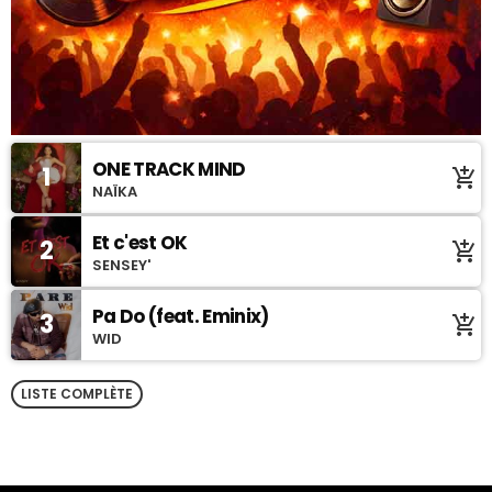
ONE TRACK MIND
1
add_shopping_cart
NAÏKA
Et c'est OK
2
add_shopping_cart
SENSEY'
Pa Do (feat. Eminix)
3
add_shopping_cart
WID
LISTE COMPLÈTE