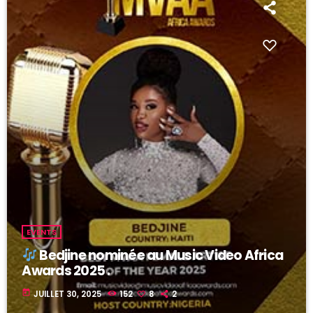
EVENTS
Bedjine nominée au Music Video Africa
Awards 2025 .
today
JUILLET 30, 2025
152
8
2