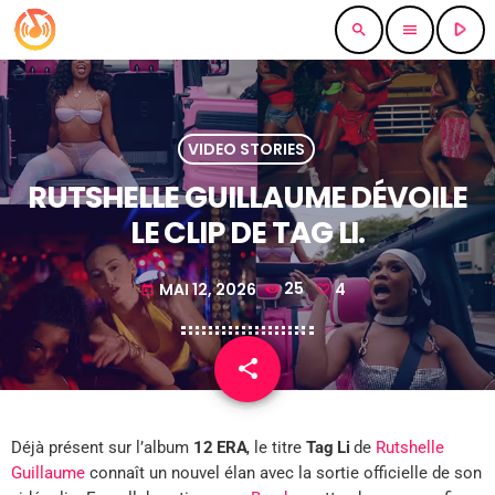
play_arrow
search
menu
VIDEO STORIES
RUTSHELLE GUILLAUME DÉVOILE
LE CLIP DE TAG LI.
MAI 12, 2026
25
4
today
share
email
4
Déjà présent sur l’album
12 ERA
, le titre
Tag Li
de
Rutshelle
Guillaume
connaît un nouvel élan avec la sortie officielle de son