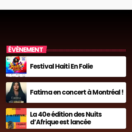
ÉVÈNEMENT
Festival Haiti En Folie
Fatima en concert à Montréal !
La 40e édition des Nuits
d’Afrique est lancée