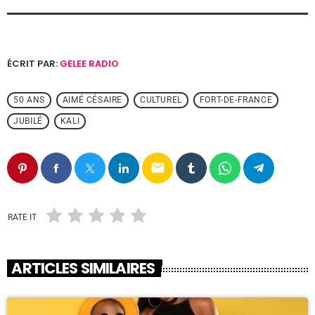
ÉCRIT PAR:
GELEE RADIO
50 ANS
AIMÉ CÉSAIRE
CULTUREL
FORT-DE-FRANCE
JUBILÉ
KALI
email
RATE IT
ARTICLES SIMILAIRES