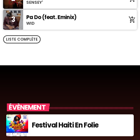
SENSEY'
Pa Do (feat. Eminix)
3
add_shopping_cart
WID
LISTE COMPLÈTE
ÉVÈNEMENT
Festival Haiti En Folie