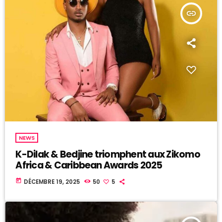
insert_link
NEWS
K-Dilak & Bedjine triomphent aux Zikomo
Africa & Caribbean Awards 2025
today
DÉCEMBRE 19, 2025
50
5