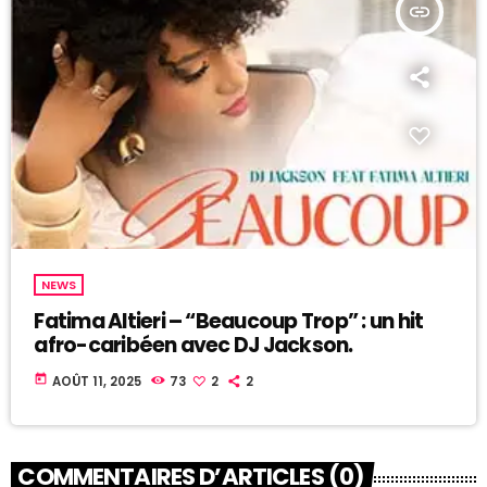
insert_link
NEWS
Fatima Altieri – “Beaucoup Trop” : un hit
afro-caribéen avec DJ Jackson.
today
AOÛT 11, 2025
73
2
2
COMMENTAIRES D’ARTICLES (0)