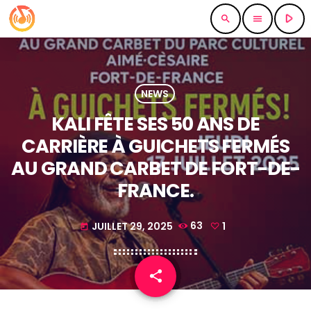
play_arrow
search
menu
NEWS
KALI FÊTE SES 50 ANS DE
CARRIÈRE À GUICHETS FERMÉS
AU GRAND CARBET DE FORT-DE-
FRANCE.
JUILLET 29, 2025
63
1
today
share
email
1