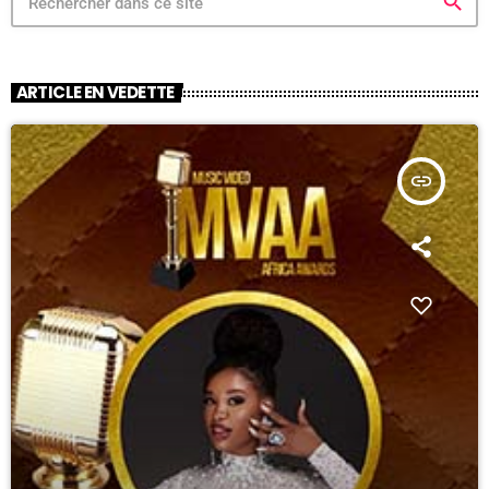
search
ARTICLE EN VEDETTE
insert_link