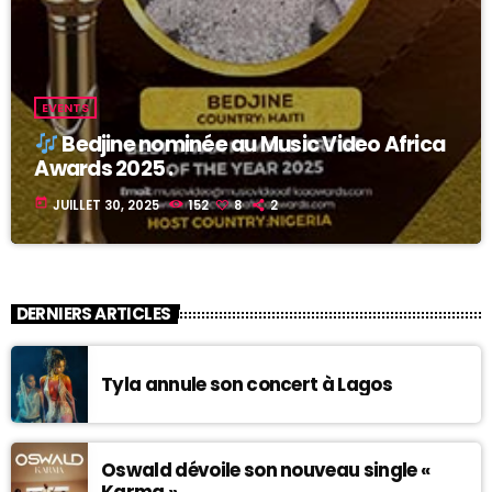
EVENTS
Bedjine nominée au Music Video Africa
Awards 2025 .
today
JUILLET 30, 2025
152
8
2
DERNIERS ARTICLES
Tyla annule son concert à Lagos
Oswald dévoile son nouveau single «
Karma »