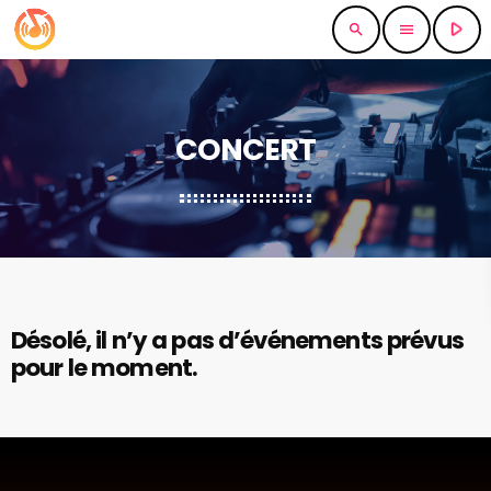
play_arrow
search
menu
CONCERT
Désolé, il n’y a pas d’événements prévus
pour le moment.