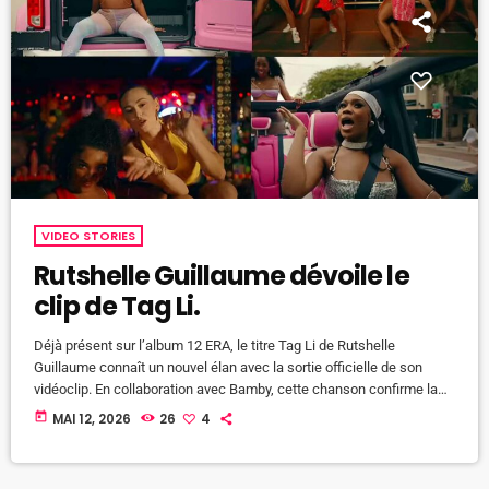
VIDEO STORIES
Rutshelle Guillaume dévoile le
clip de Tag Li.
Déjà présent sur l’album 12 ERA, le titre Tag Li de Rutshelle
Guillaume connaît un nouvel élan avec la sortie officielle de son
vidéoclip. En collaboration avec Bamby, cette chanson confirme la
force artistique de deux figures majeures de la scène caribéenne. Le
today
MAI 12, 2026
26
4
clip, fraîchement dévoilé, met en avant une ambiance moderne,
sensuelle et énergique. Entre visuels soignés, attitude assumée et
complicité artistique, les deux chanteuses livrent une performance