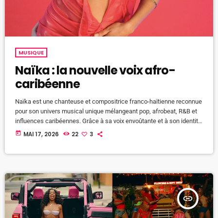
MUSIQUE
Naïka : la nouvelle voix afro-
caribéenne
Naïka est une chanteuse et compositrice franco-haïtienne reconnue
pour son univers musical unique mélangeant pop, afrobeat, R&B et
influences caribéennes. Grâce à sa voix envoûtante et à son identité
multiculturelle, elle s’impose aujourd’hui comme l’une des artistes
today
MAI 17, 2026
22
3
montantes de la scène internationale. Née à Miami et élevée entre
plusieurs pays, Naïka a grandi au contact de différentes cultures.
Cette richesse culturelle influence fortement sa musique, son style
et sa manière […]
insert_link