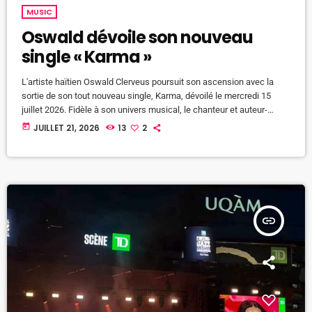
MUSIC
Oswald dévoile son nouveau
single « Karma »
L'artiste haïtien Oswald Clerveus poursuit son ascension avec la
sortie de son tout nouveau single, Karma, dévoilé le mercredi 15
juillet 2026. Fidèle à son univers musical, le chanteur et auteur-
compositeur propose une œuvre où se rencontrent le konpa, le zouk,
today
JUILLET 21, 2026
13
2
le R&B et la soul, tout en abordant avec sensibilité les blessures
laissées par une rupture amoureuse. Avec « Karma », Oswald
Clerveus raconte l'histoire d'une relation marquée par […]
insert_link