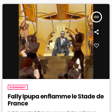
captivante […]
insert_link
ÉVÉNEMENT
Fally Ipupa enflamme le Stade de
France