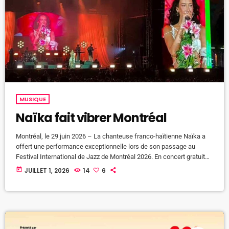
MUSIQUE
Naïka fait vibrer Montréal
Montréal, le 29 juin 2026 – La chanteuse franco-haïtienne Naïka a
offert une performance exceptionnelle lors de son passage au
Festival International de Jazz de Montréal 2026. En concert gratuit
sur la scène TD de la Place des Festivals, l'artiste a conquis des
today
JUILLET 1, 2026
14
6
milliers de festivaliers grâce à son énergie, son charisme et son
univers musical riche en influences. Mêlant habilement pop,
afrobeat, R&B, sonorités caribéennes et musiques du monde, […]