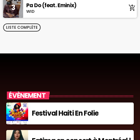
Pa Do (feat. Eminix)
3
add_shopping_cart
WID
LISTE COMPLÈTE
ÉVÈNEMENT
Festival Haiti En Folie