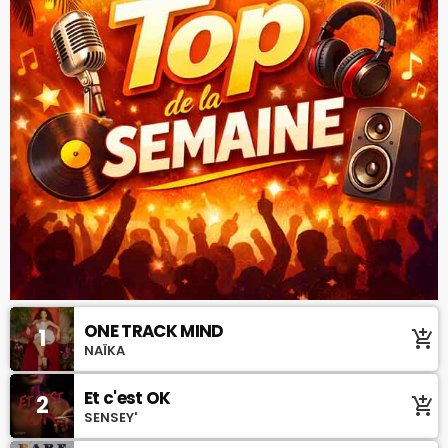
ONE TRACK MIND
1
add_shopping_cart
NAÏKA
Et c'est OK
2
add_shopping_cart
SENSEY'