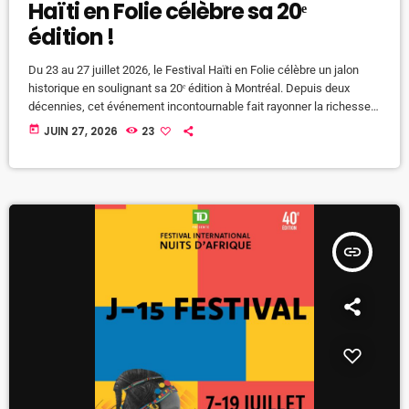
Haïti en Folie célèbre sa 20ᵉ
édition !
Du 23 au 27 juillet 2026, le Festival Haïti en Folie célèbre un jalon
historique en soulignant sa 20ᵉ édition à Montréal. Depuis deux
décennies, cet événement incontournable fait rayonner la richesse
culturelle d'Haïti et rassemble des milliers de festivaliers autour
today
JUIN 27, 2026
23
d'une programmation festive, inclusive et multidisciplinaire. Sous le
thème de deux décennies d'histoire, de fierté et de culture, cette
édition anniversaire promet une célébration exceptionnelle mettant
en lumière le […]
insert_link