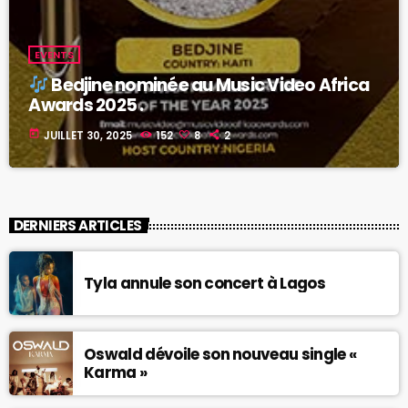
EVENTS
Bedjine nominée au Music Video Africa
Awards 2025 .
today
JUILLET 30, 2025
152
8
2
DERNIERS ARTICLES
Tyla annule son concert à Lagos
Oswald dévoile son nouveau single «
Karma »