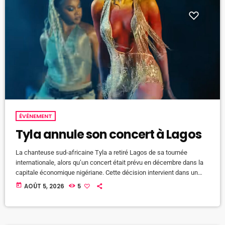
ÉVÉNEMENT
Tyla annule son concert à Lagos
La chanteuse sud-africaine Tyla a retiré Lagos de sa tournée
internationale, alors qu’un concert était prévu en décembre dans la
capitale économique nigériane. Cette décision intervient dans un
climat tendu entre Pretoria et Abuja, notamment autour de la
today
AOÛT 5, 2026
5
question de la xénophobie en Afrique du Sud. La star sud-africaine
de l’afro pop Tyla ne se produira finalement pas à Lagos en
décembre prochain. La date nigériane, qui devait constituer l’une […]