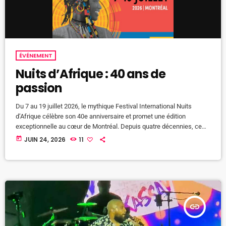
ÉVÉNEMENT
Nuits d’Afrique : 40 ans de
passion
Du 7 au 19 juillet 2026, le mythique Festival International Nuits
d’Afrique célèbre son 40e anniversaire et promet une édition
exceptionnelle au cœur de Montréal. Depuis quatre décennies, ce
rendez-vous incontournable fait rayonner les cultures de l’Afrique,
today
JUIN 24, 2026
11
des Antilles et de l’Amérique latine à travers une programmation
riche en découvertes, en rencontres et en émotions. Année après
année, le festival rassemble des milliers de festivaliers autour des
rythmes du monde, […]
insert_link