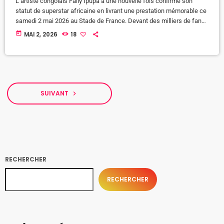
L’artiste congolais Fally Ipupa a une nouvelle fois confirmé son
statut de superstar africaine en livrant une prestation mémorable ce
samedi 2 mai 2026 au Stade de France. Devant des milliers de fans
venus de plusieurs pays, le chanteur a offert un spectacle grandiose
today
MAI 2, 2026
18
mêlant musique, danse et émotions. Dès son entrée sur scène,
l’ambiance est montée d’un cran. Le public, déjà survolté, a repris en
chœur ses plus grands […]
SUIVANT
navigate_next
RECHERCHER
RECHERCHER