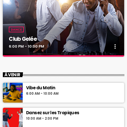
DANCE
Club Gelée
more_vert
6:00 PM - 10:00 PM
Club Gelée
close
Curabitur id lacus felis. Sed justo mauris, auctor eget tellus nec,
À VENIR
pellentesque varius mauris. Sed eu congue nulla, et tincidunt
justo. Aliquam semper faucibus odio id varius. Suspendisse
Vibe du Matin
varius laoreet sodales.
6:00 AM - 10:00 AM
Dansez sur les Tropiques
10:00 AM - 2:00 PM