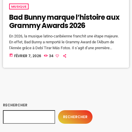
MUSIQUE
Bad Bunny marque l’histoire aux
Grammy Awards 2026
En 2026, la musique latino-caribéenne franchit une étape majeure.
En effet, Bad Bunny a remporté le Grammy Award de l’Album de
l’Année grâce à Debí Tirar Más Fotos. Il s’agit d’une première
historique. Jamais un album entièrement en espagnol n’avait gagné
today
FÉVRIER 7, 2026
34
cette distinction. Ainsi, cette victoire marque un tournant important
pour la musique internationale. Un album ancré dans la culture
caribéenne Avec Debí Tirar Más Fotos, Bad Bunny rend hommage
[…]
RECHERCHER
RECHERCHER