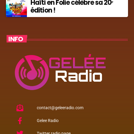
Haïti en Folie célèbre sa 20ᵉ
édition !
INFO
contact@geleeradio.com
Gelee Radio
Twitter radio page