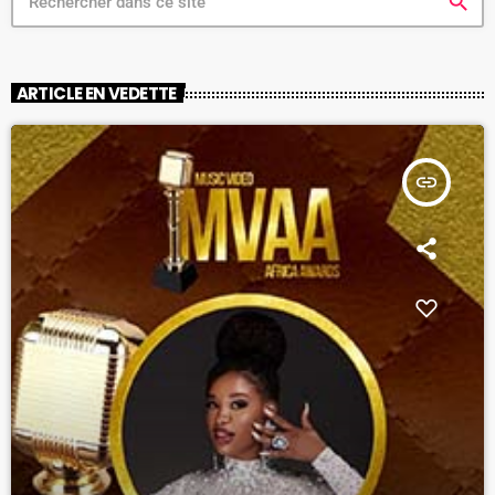
search
ARTICLE EN VEDETTE
insert_link