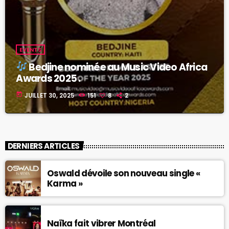
EVENTS
Bedjine nominée au Music Video Africa
Awards 2025 .
today
JUILLET 30, 2025
151
8
2
DERNIERS ARTICLES
Oswald dévoile son nouveau single «
Karma »
Naïka fait vibrer Montréal