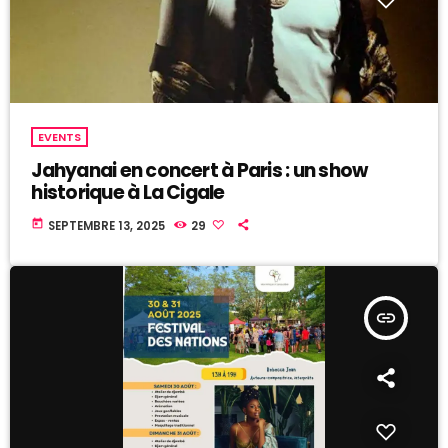
EVENTS
Jahyanai en concert à Paris : un show
historique à La Cigale
today
SEPTEMBRE 13, 2025
29
insert_link