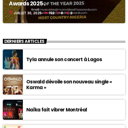
Awards 2025 .
today
JUILLET 30, 2025
152
8
2
DERNIERS ARTICLES
Tyla annule son concert à Lagos
Oswald dévoile son nouveau single «
Karma »
Naïka fait vibrer Montréal