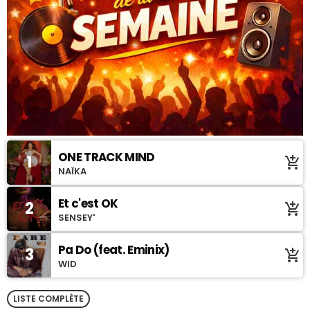
ONE TRACK MIND
1
add_shopping_cart
NAÏKA
Et c'est OK
2
add_shopping_cart
SENSEY'
Pa Do (feat. Eminix)
3
add_shopping_cart
WID
LISTE COMPLÈTE