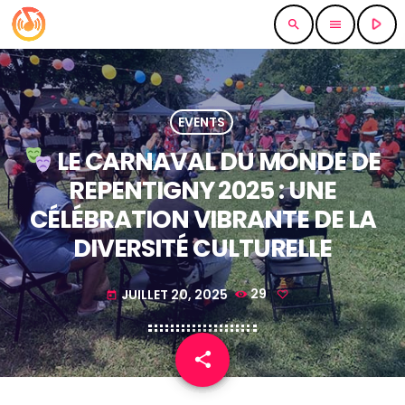
play_arrow
search
menu
EVENTS
LE CARNAVAL DU MONDE DE
REPENTIGNY 2025 : UNE
CÉLÉBRATION VIBRANTE DE LA
DIVERSITÉ CULTURELLE
JUILLET 20, 2025
29
today
share
email